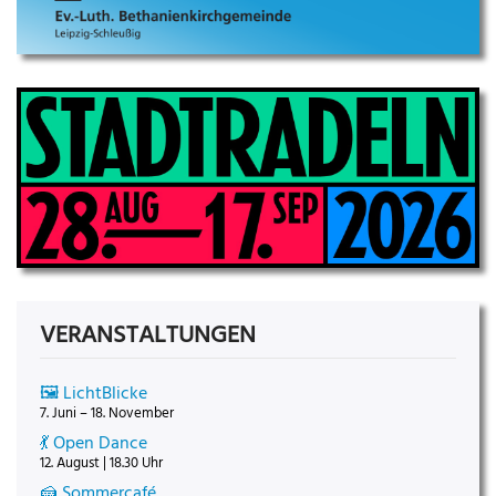
VERANSTALTUNGEN
🖼️ LichtBlicke
7. Juni – 18. November
💃 Open Dance
12. August | 18.30 Uhr
🍰 Sommercafé