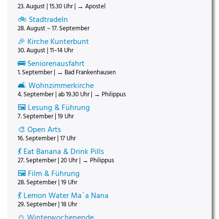
23. August | 15.30 Uhr | → Apostel
🚲 Stadtradeln
28. August – 17. September
🎉 Kirche Kunterbunt
30. August | 11–14 Uhr
🚌 Seniorenausfahrt
1. September | → Bad Frankenhausen
🛋️ Wohnzimmerkirche
4. September | ab 19.30 Uhr | → Philippus
🖼️ Lesung & Führung
7. September | 19 Uhr
🎨 Open Arts
16. September | 17 Uhr
💃 Eat Banana & Drink Pills
27. September | 20 Uhr | → Philippus
🖼️ Film & Führung
28. September | 19 Uhr
💃 Lemon Water Ma´a Nana
29. September | 18 Uhr
⛄ Winterwochenende