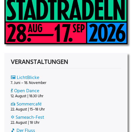
VERANSTALTUNGEN
🖼️ LichtBlicke
7. Juni – 18. November
💃 Open Dance
12. August | 18.30 Uhr
🍰 Sommercafé
22. August | 15–18 Uhr
✡️ Sameach-Fest
22. August | 18 Uhr
🎵 Der Fluss