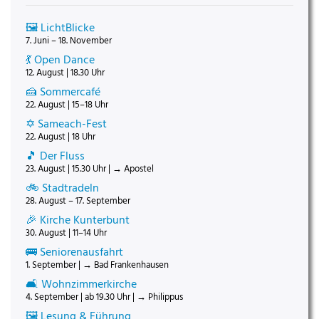
🖼️ LichtBlicke
7. Juni – 18. November
💃 Open Dance
12. August | 18.30 Uhr
🍰 Sommercafé
22. August | 15–18 Uhr
✡️ Sameach-Fest
22. August | 18 Uhr
🎵 Der Fluss
23. August | 15.30 Uhr | → Apostel
🚲 Stadtradeln
28. August – 17. September
🎉 Kirche Kunterbunt
30. August | 11–14 Uhr
🚌 Seniorenausfahrt
1. September | → Bad Frankenhausen
🛋️ Wohnzimmerkirche
4. September | ab 19.30 Uhr | → Philippus
🖼️ Lesung & Führung