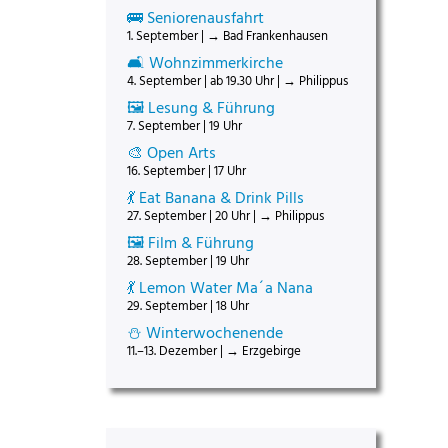
🚌 Seniorenausfahrt
1. September | → Bad Frankenhausen
🛋️ Wohnzimmerkirche
4. September | ab 19.30 Uhr | → Philippus
🖼️ Lesung & Führung
7. September | 19 Uhr
🎨 Open Arts
16. September | 17 Uhr
💃 Eat Banana & Drink Pills
27. September | 20 Uhr | → Philippus
🖼️ Film & Führung
28. September | 19 Uhr
💃 Lemon Water Ma´a Nana
29. September | 18 Uhr
⛄ Winterwochenende
11.–13. Dezember | → Erzgebirge