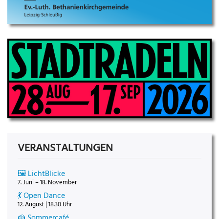
VERANSTALTUNGEN
🖼️ LichtBlicke
7. Juni – 18. November
💃 Open Dance
12. August | 18.30 Uhr
🍰 Sommercafé