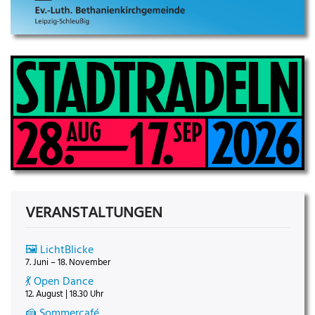
VERANSTALTUNGEN
🖼️ LichtBlicke
7. Juni – 18. November
💃 Open Dance
12. August | 18.30 Uhr
🍰 Sommercafé