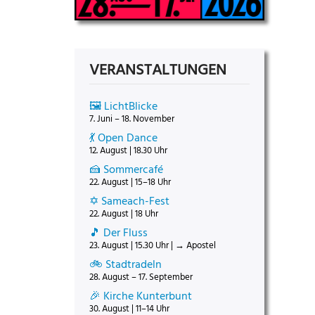
VERANSTALTUNGEN
🖼️ LichtBlicke
7. Juni – 18. November
💃 Open Dance
12. August | 18.30 Uhr
🍰 Sommercafé
22. August | 15–18 Uhr
✡️ Sameach-Fest
22. August | 18 Uhr
🎵 Der Fluss
23. August | 15.30 Uhr | → Apostel
🚲 Stadtradeln
28. August – 17. September
🎉 Kirche Kunterbunt
30. August | 11–14 Uhr