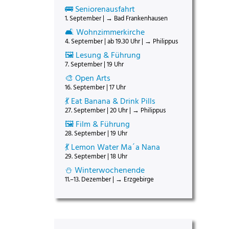
🚌 Seniorenausfahrt
1. September | → Bad Frankenhausen
🛋️ Wohnzimmerkirche
4. September | ab 19.30 Uhr | → Philippus
🖼️ Lesung & Führung
7. September | 19 Uhr
🎨 Open Arts
16. September | 17 Uhr
💃 Eat Banana & Drink Pills
27. September | 20 Uhr | → Philippus
🖼️ Film & Führung
28. September | 19 Uhr
💃 Lemon Water Ma´a Nana
29. September | 18 Uhr
⛄ Winterwochenende
11.–13. Dezember | → Erzgebirge