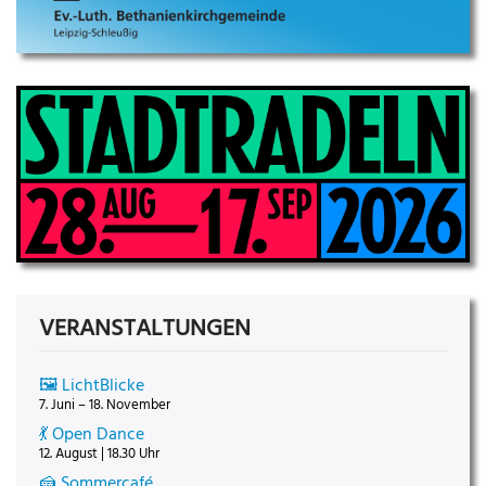
VERANSTALTUNGEN
🖼️ LichtBlicke
7. Juni – 18. November
💃 Open Dance
12. August | 18.30 Uhr
🍰 Sommercafé