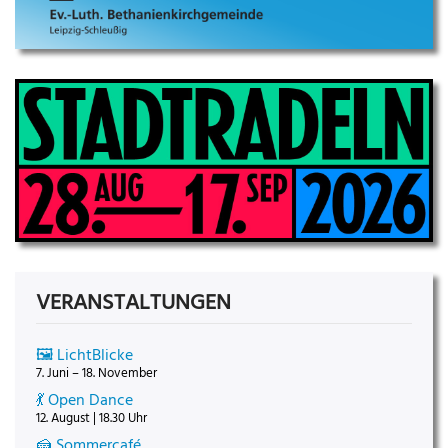
VERANSTALTUNGEN
🖼️ LichtBlicke
7. Juni – 18. November
💃 Open Dance
12. August | 18.30 Uhr
🍰 Sommercafé