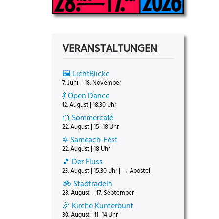
VERANSTALTUNGEN
🖼️ LichtBlicke
7. Juni – 18. November
💃 Open Dance
12. August | 18.30 Uhr
🍰 Sommercafé
22. August | 15–18 Uhr
✡️ Sameach-Fest
22. August | 18 Uhr
🎵 Der Fluss
23. August | 15.30 Uhr | → Apostel
🚲 Stadtradeln
28. August – 17. September
🎉 Kirche Kunterbunt
30. August | 11–14 Uhr