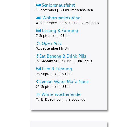
🚌 Seniorenausfahrt
1. September | → Bad Frankenhausen
🛋️ Wohnzimmerkirche
4. September | ab 19.30 Uhr | → Philippus
🖼️ Lesung & Führung
7. September | 19 Uhr
🎨 Open Arts
16. September | 17 Uhr
💃 Eat Banana & Drink Pills
27. September | 20 Uhr | → Philippus
🖼️ Film & Führung
28. September | 19 Uhr
💃 Lemon Water Ma´a Nana
29. September | 18 Uhr
⛄ Winterwochenende
11.–13. Dezember | → Erzgebirge