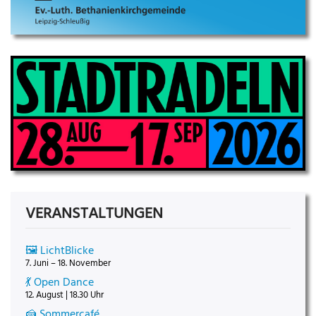
VERANSTALTUNGEN
🖼️ LichtBlicke
7. Juni – 18. November
💃 Open Dance
12. August | 18.30 Uhr
🍰 Sommercafé