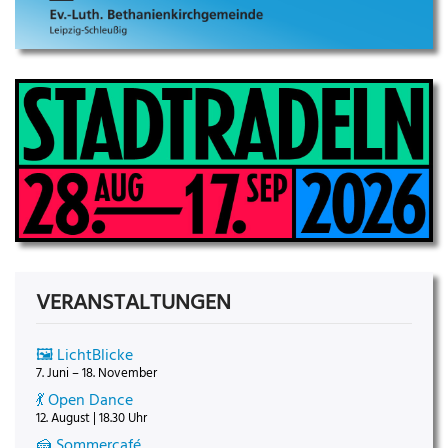
VERANSTALTUNGEN
🖼️ LichtBlicke
7. Juni – 18. November
💃 Open Dance
12. August | 18.30 Uhr
🍰 Sommercafé